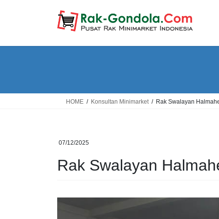
Skip
Skip
to
to
the
the
content
Navigation
HOME
Konsultan Minimarket
Rak Swalayan Halmahe
07/12/2025
Rak Swalayan Halmahe