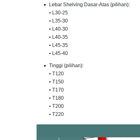
Lebar Shelving Dasar-Atas (pilihan):
• L30-25
• L35-30
• L40-30
• L40-35
• L45-35
• L45-40
Tinggi (pilihan):
• T120
• T150
• T170
• T180
• T200
• T220