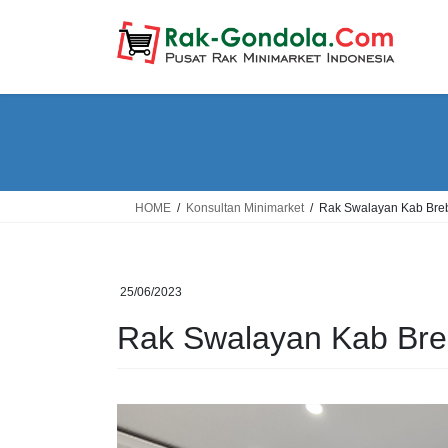
Skip
Skip
to
to
the
the
content
Navigation
HOME
Konsultan Minimarket
Rak Swalayan Kab Bre
25/06/2023
Rak Swalayan Kab Br