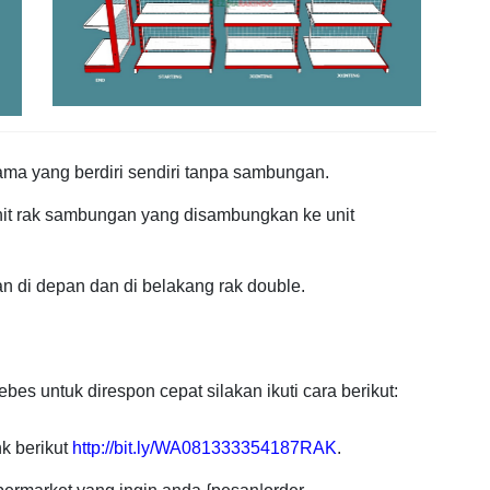
ama yang berdiri sendiri tanpa sambungan.
nit rak sambungan yang disambungkan ke unit
an di depan dan di belakang rak double.
s untuk direspon cepat silakan ikuti cara berikut:
nk berikut
http://bit.ly/WA081333354187RAK
.