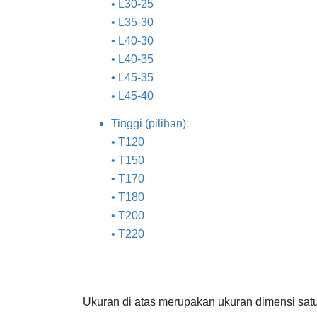
• L30-25
• L35-30
• L40-30
• L40-35
• L45-35
• L45-40
Tinggi (pilihan):
• T120
• T150
• T170
• T180
• T200
• T220
Ukuran di atas merupakan ukuran dimensi sat