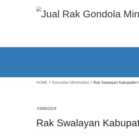
Skip
Skip
to
to
the
the
content
Navigation
HOME
Konsultan Minimarket
Rak Swalayan Kabupaten B
03/06/2024
Rak Swalayan Kabupate