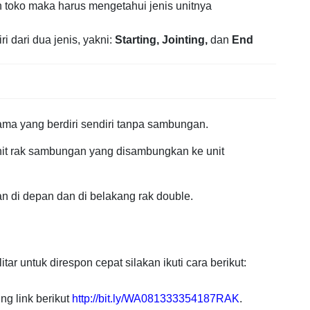
 toko maka harus mengetahui jenis unitnya
i dari dua jenis, yakni:
Starting,
Jointing,
dan
End
ama yang berdiri sendiri tanpa sambungan.
nit rak sambungan yang disambungkan ke unit
an di depan dan di belakang rak double.
 untuk direspon cepat silakan ikuti cara berikut:
ng link berikut
http://bit.ly/WA081333354187RAK
.