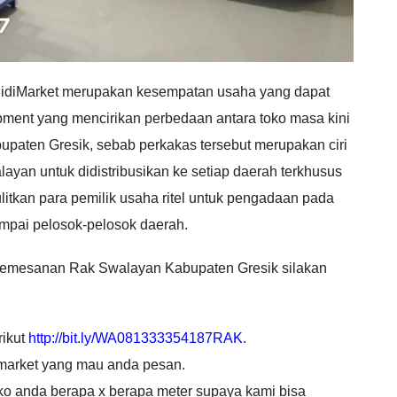
MidiMarket merupakan kesempatan usaha yang dapat
ipment yang mencirikan perbedaan antara toko masa kini
upaten Gresik, sebab perkakas tersebut merupakan ciri
ayan untuk didistribusikan ke setiap daerah terkhusus
litkan para pemilik usaha ritel untuk pengadaan pada
pai pelosok-pelosok daerah.
pemesanan Rak Swalayan Kabupaten Gresik silakan
rikut
http://bit.ly/WA081333354187RAK
.
rmarket yang mau anda pesan.
oko anda berapa x berapa meter supaya kami bisa