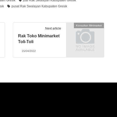
ten Gresik
jual Rak Swalayan Kabupaten Gresik
sik
pusat Rak Swalayan Kabupaten Gresik
Konsultan Minimarket
Next article
Rak Toko Minimarket
Toli-Toli
15/04/2022