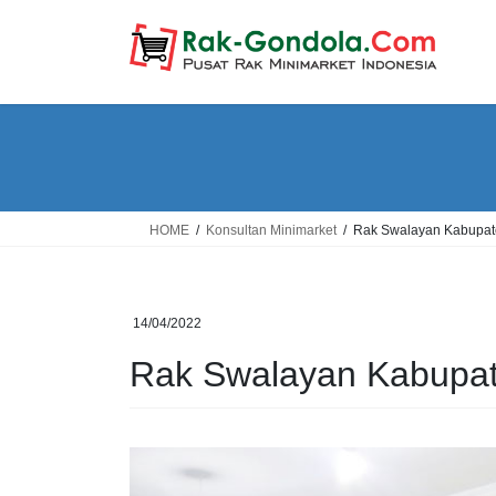
Skip
Skip
to
to
the
the
content
Navigation
HOME
Konsultan Minimarket
Rak Swalayan Kabupat
14/04/2022
Rak Swalayan Kabupat