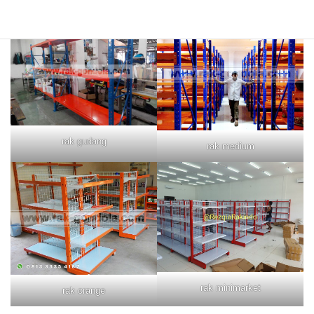
rak merah
rak biru
rak gudang
rak medium
rak minimarket
rak orange