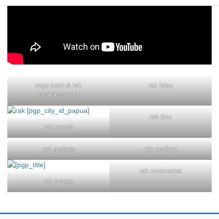
meja kasir & rak
rak hijau
rokok/kosmetik
rak biru
rak merah
rak gudang
rak medium
rak minimarket
rak orange