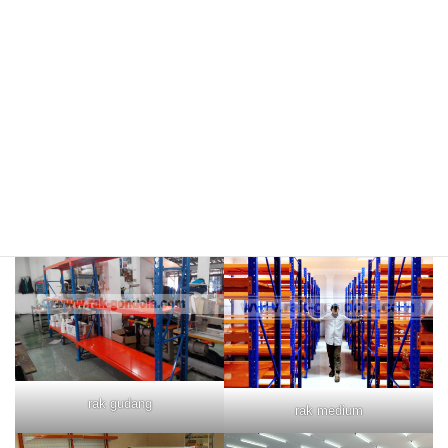
rak merah
rak biru
rak gudang
rak medium