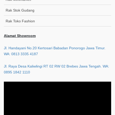
Rak Stok Gudang
Rak Toko Fashion
Alamat Showroom
Jl. Handayani No.20 Kertosari Babadan Ponorogo Jawa Timur.
WA: 0813 3335 4187
Jl. Raya Desa Kaliwlingi RT 02 RW 02 Brebes Jawa Tengah. WA:
0895 1842 1110