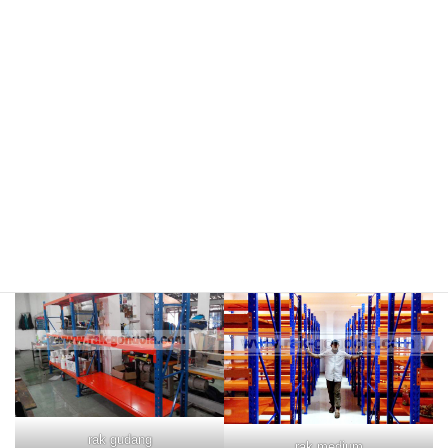
meja kasir & rak
rak hijau
rokok/kosmetik
rak merah
rak biru
rak gudang
rak medium