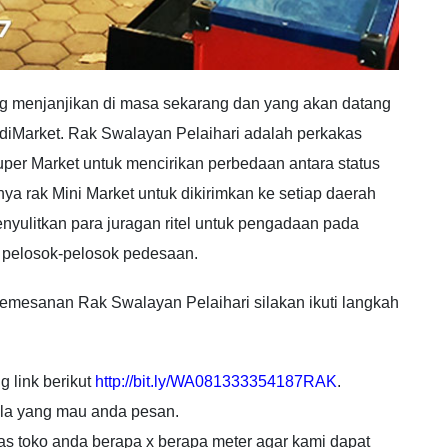
ng menjanjikan di masa sekarang dan yang akan datang
idiMarket. Rak Swalayan Pelaihari adalah perkakas
er Market untuk mencirikan perbedaan antara status
nya rak Mini Market untuk dikirimkan ke setiap daerah
enyulitkan para juragan ritel untuk pengadaan pada
 pelosok-pelosok pedesaan.
emesanan Rak Swalayan Pelaihari silakan ikuti langkah
g link berikut
http://bit.ly/WA081333354187RAK
.
ola yang mau anda pesan.
uas toko anda berapa x berapa meter agar kami dapat