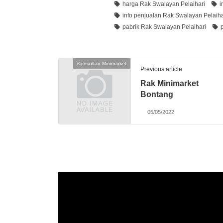
harga Rak Swalayan Pelaihari
i
info penjualan Rak Swalayan Pelaiha
pabrik Rak Swalayan Pelaihari
Konsultan Minimarket
Previous article
Rak Minimarket
Bontang
05/05/2022