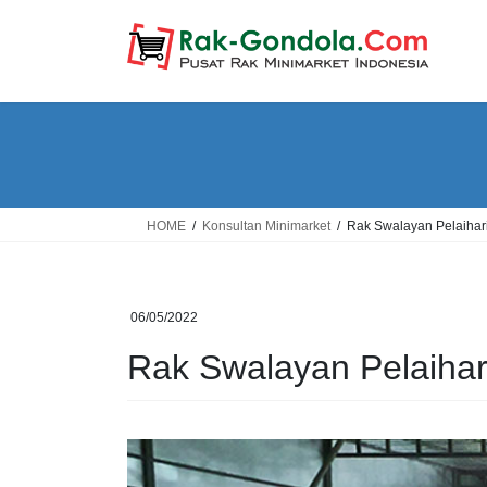
Skip
Skip
to
to
the
the
content
Navigation
HOME
Konsultan Minimarket
Rak Swalayan Pelaihar
06/05/2022
Rak Swalayan Pelaihar