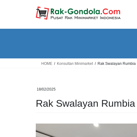
Skip
Skip
to
to
the
the
content
Navigation
HOME
Konsultan Minimarket
Rak Swalayan Rumbia
18/02/2025
Rak Swalayan Rumbia