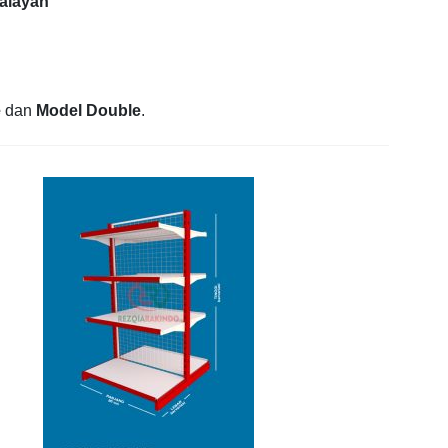
walayan
e
dan
Model Double
.