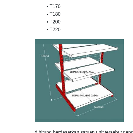
• T170
• T180
• T200
• T220
dihitung berdasarkan satuan unit tersebut de