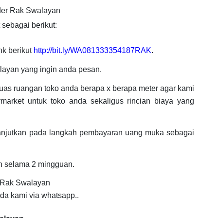
der Rak Swalayan
sebagai berikut:
nk berikut
http://bit.ly/WA081333354187RAK
.
layan yang ingin anda pesan.
luas ruangan toko anda berapa x berapa meter agar kami
arket untuk toko anda sekaligus rincian biaya yang
lanjutkan pada langkah pembayaran uang muka sebagai
n selama 2 mingguan.
i Rak Swalayan
da kami via whatsapp..