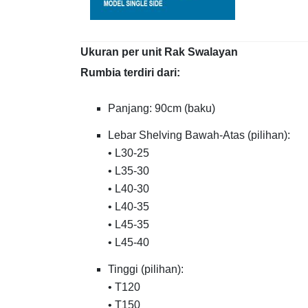
Ukuran per unit Rak Swalayan
Rumbia terdiri dari:
Panjang: 90cm (baku)
Lebar Shelving Bawah-Atas (pilihan):
• L30-25
• L35-30
• L40-30
• L40-35
• L45-35
• L45-40
Tinggi (pilihan):
• T120
• T150