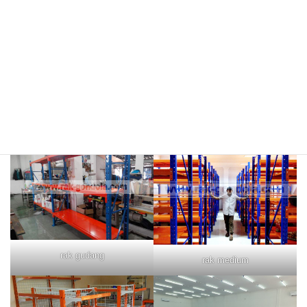
rak merah
rak biru
rak gudang
rak medium