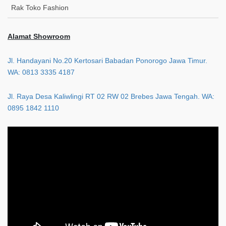
Rak Toko Fashion
Alamat Showroom
Jl. Handayani No.20 Kertosari Babadan Ponorogo Jawa Timur.
WA: 0813 3335 4187
Jl. Raya Desa Kaliwlingi RT 02 RW 02 Brebes Jawa Tengah. WA:
0895 1842 1110