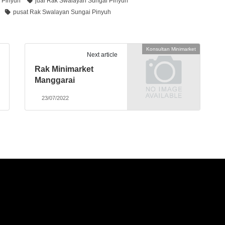
 Pinyuh
jual Rak Swalayan Sungai Pinyuh
pusat Rak Swalayan Sungai Pinyuh
Konsultan Minimarket
Next article
Rak Minimarket
Manggarai
23/07/2022