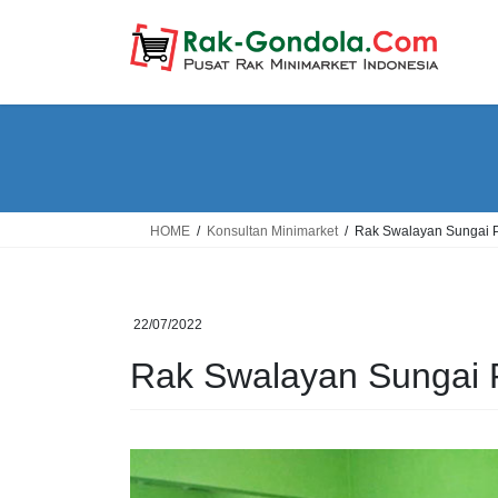
Skip
Skip
to
to
the
the
content
Navigation
HOME
Konsultan Minimarket
Rak Swalayan Sungai 
22/07/2022
Rak Swalayan Sungai 