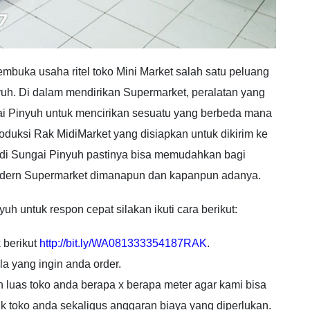
buka usaha ritel toko Mini Market salah satu peluang
yuh. Di dalam mendirikan Supermarket, peralatan yang
i Pinyuh untuk mencirikan sesuatu yang berbeda mana
oduksi Rak MidiMarket yang disiapkan untuk dikirim ke
a di Sungai Pinyuh pastinya bisa memudahkan bagi
odern Supermarket dimanapun dan kapanpun adanya.
untuk respon cepat silakan ikuti cara berikut:
 berikut
http://bit.ly/WA081333354187RAK
.
a yang ingin anda order.
n luas toko anda berapa x berapa meter agar kami bisa
k toko anda sekaligus anggaran biaya yang diperlukan.