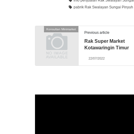
info penjualan Rak Swalayan Sungai
pabrik Rak Swalayan Sungai Pinyuh
Konsultan Minimarket
Previous article
Rak Super Market
Kotawaringin Timur
22/07/2022