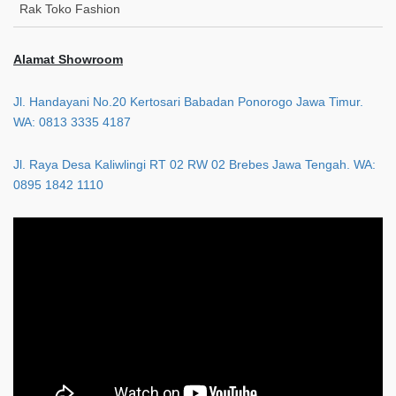
Rak Toko Fashion
Alamat Showroom
Jl. Handayani No.20 Kertosari Babadan Ponorogo Jawa Timur.
WA: 0813 3335 4187
Jl. Raya Desa Kaliwlingi RT 02 RW 02 Brebes Jawa Tengah. WA:
0895 1842 1110