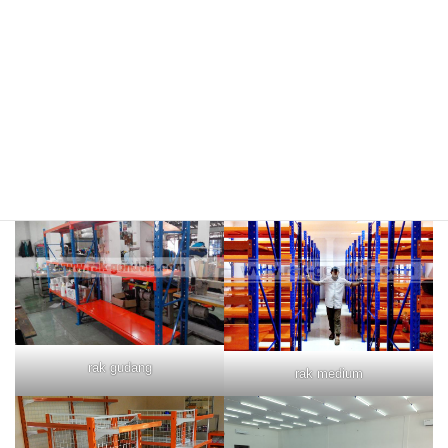
rak merah
rak biru
rak gudang
rak medium