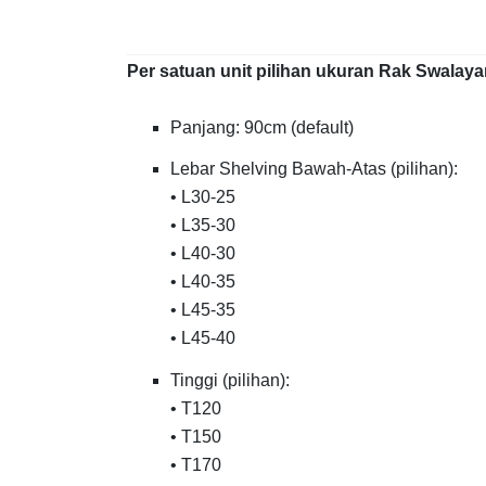
Per satuan unit pilihan ukuran Rak Swalay
Panjang: 90cm (default)
Lebar Shelving Bawah-Atas (pilihan):
• L30-25
• L35-30
• L40-30
• L40-35
• L45-35
• L45-40
Tinggi (pilihan):
• T120
• T150
• T170