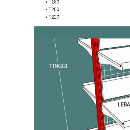
• T180
• T200
• T220