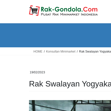
Skip
Skip
to
to
the
the
content
Navigation
HOME
Konsultan Minimarket
Rak Swalayan Yogyaka
19/02/2023
Rak Swalayan Yogyaka