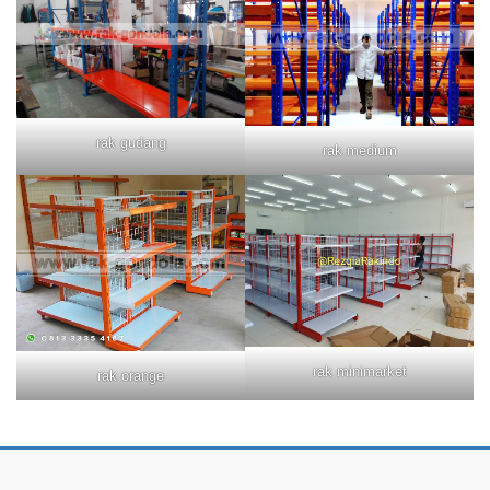
rak gudang
rak medium
rak minimarket
rak orange