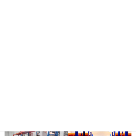
meja kasir & rak
rak hijau
rokok/kosmetik
rak merah
rak biru