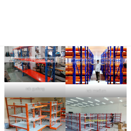
rak merah
rak biru
rak gudang
rak medium