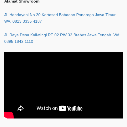
Alamat Showroom
Jl. Handayani No.20 Kertosari Babadan Ponorogo Jawa Timur.
WA: 0813 3335 4187
Jl. Raya Desa Kaliwlingi RT 02 RW 02 Brebes Jawa Tengah. WA:
0895 1842 1110