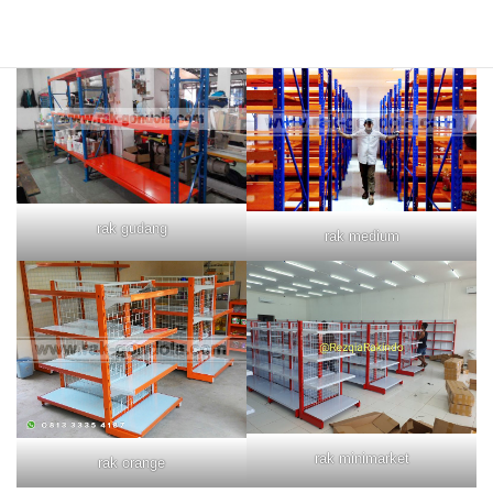
rak merah
rak biru
rak gudang
rak medium
rak minimarket
rak orange