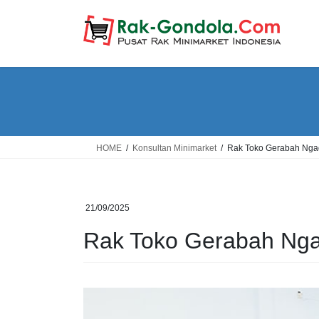
Skip
Skip
to
to
the
the
content
Navigation
HOME
Konsultan Minimarket
Rak Toko Gerabah Ng
21/09/2025
Rak Toko Gerabah Ng