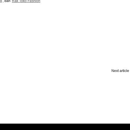
ng
, dan
Rak Toko Fashion
Next article