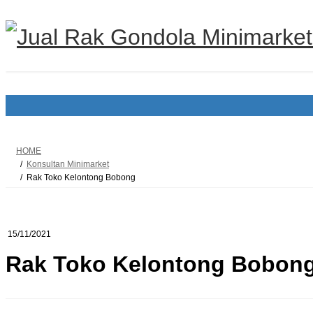
Skip
Skip
to
to
the
the
content
Navigation
HOME
Konsultan Minimarket
Rak Toko Kelontong Bobong
15/11/2021
Rak Toko Kelontong Bobon