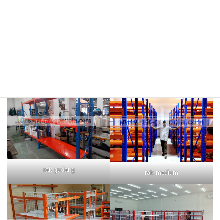
rak merah
rak biru
rak gudang
rak medium