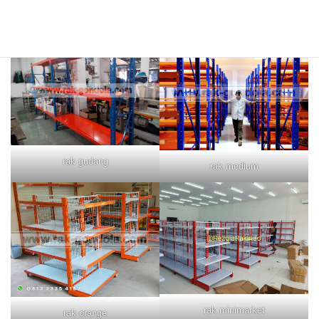
rak merah
rak biru
rak gudang
rak medium
rak minimarket
rak orange