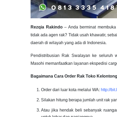
Rezqia Rakindo
– Anda berminat membuka u
tidak ada agen rak? Tidak usah khawatir, se
daerah di wilayah yang ada di Indonesia.
Pendistribusian Rak Swalayan ke seluruh w
Masohi memanfaatkan layanan ekspedisi cargo
Bagaimana Cara Order Rak Toko Kelonton
Order dari luar kota melalui WA:
http://
Silakan hitung berapa jumlah unit rak ya
Atau jika hendak beli sebanyak ruanga
untuk lebar dan panjangnya.