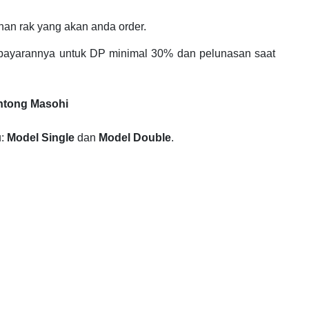
an rak yang akan anda order.
bayarannya untuk DP minimal 30% dan pelunasan saat
ontong Masohi
u:
Model Single
dan
Model Double
.