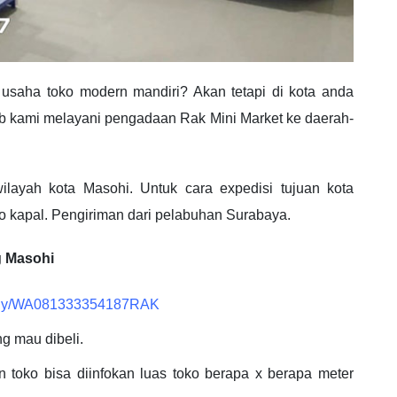
saha toko modern mandiri? Akan tetapi di kota anda
bab kami melayani pengadaan Rak Mini Market ke daerah-
ilayah kota Masohi. Untuk cara expedisi tujuan kota
 kapal. Pengiriman dari pelabuhan Surabaya.
g Masohi
bit.ly/WA081333354187RAK
ng mau dibeli.
n toko bisa diinfokan luas toko berapa x berapa meter