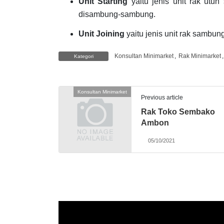
Unit Starting
yaitu jenis unit rak utu
disambung-sambung.
Unit Joining
yaitu jenis unit rak sambu
Konsultan Minimarket
,
Rak Minimarket
Kategori
Konsultan Minimarket
Previous article
Rak Toko Sembako
Ambon
05/10/2021