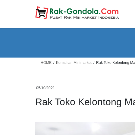
Skip
Skip
to
to
the
the
content
Navigation
HOME
Konsultan Minimarket
Rak Toko Kelontong Ma
05/10/2021
Rak Toko Kelontong M