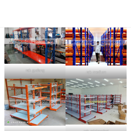
rak merah
rak biru
rak gudang
rak medium