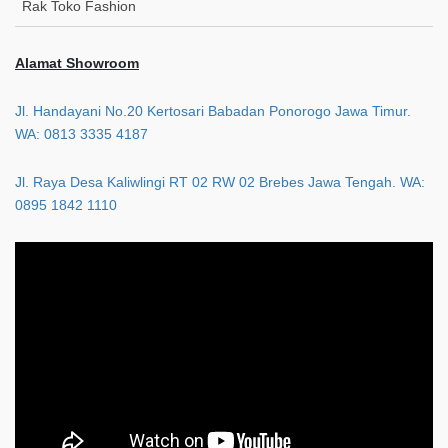
Rak Toko Fashion
Alamat Showroom
Jl. Handayani No.20 Kertosari Babadan Ponorogo Jawa Timur.
WA: 0813 3335 4187
Jl. Raya Desa Kaliwlingi RT 02 RW 02 Brebes Jawa Tengah. WA:
0895 1842 1110