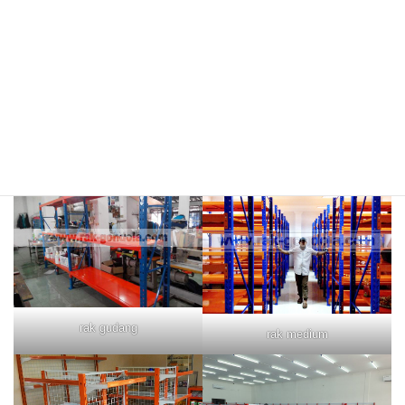
rak merah
rak biru
rak gudang
rak medium