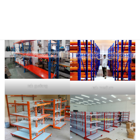
rak merah
rak biru
rak gudang
rak medium