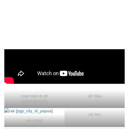
meja kasir & rak
rak hijau
rokok/kosmetik
rak biru
rak merah