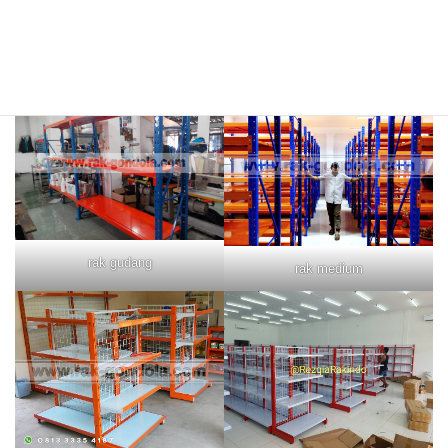
rak merah
rak biru
rak gudang
rak medium