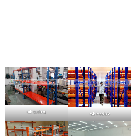
rak merah
rak biru
rak gudang
rak medium