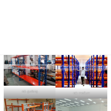
rak merah
rak biru
rak gudang
rak medium