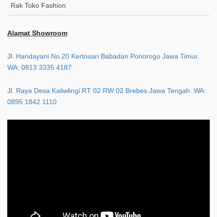
Rak Toko Fashion
Alamat Showroom
Jl. Handayani No.20 Kertosari Babadan Ponorogo Jawa Timur.
WA: 0813 3335 4187
Jl. Raya Desa Kaliwlingi RT 02 RW 02 Brebes Jawa Tengah. WA:
0895 1842 1110