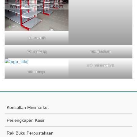
rak merah
rak gudang
rak medium
rak minimarket
rak orange
Konsultan Minimarket
Perlengkapan Kasir
Rak Buku Perpustakaan