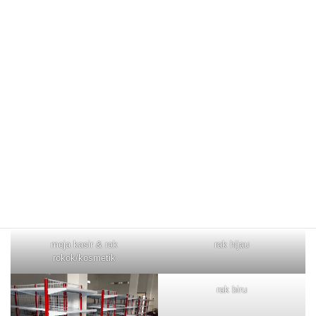
meja kasir & rak
rak hijau
rokok/kosmetik
rak biru