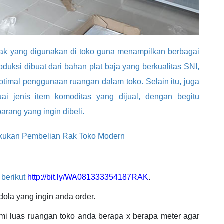
ak yang digunakan di toko guna menampilkan berbagai
uksi dibuat dari bahan plat baja yang berkualitas SNI,
imal penggunaan ruangan dalam toko. Selain itu, juga
uai jenis item komoditas yang dijual, dengan begitu
ang yang ingin dibeli.
kukan Pembelian Rak Toko Modern
 berikut
http://bit.ly/WA081333354187RAK
.
ola yang ingin anda order.
ami luas ruangan toko anda berapa x berapa meter agar