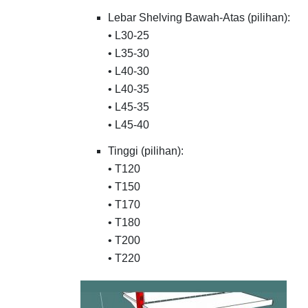
Lebar Shelving Bawah-Atas (pilihan):
• L30-25
• L35-30
• L40-30
• L40-35
• L45-35
• L45-40
Tinggi (pilihan):
• T120
• T150
• T170
• T180
• T200
• T220