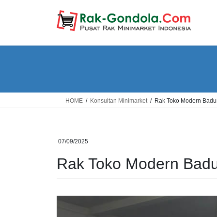
Skip
Skip
to
to
the
the
content
Navigation
HOME
Konsultan Minimarket
Rak Toko Modern Bad
07/09/2025
Rak Toko Modern Bad