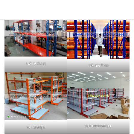
rak merah
rak biru
rak gudang
rak medium
rak minimarket
rak orange