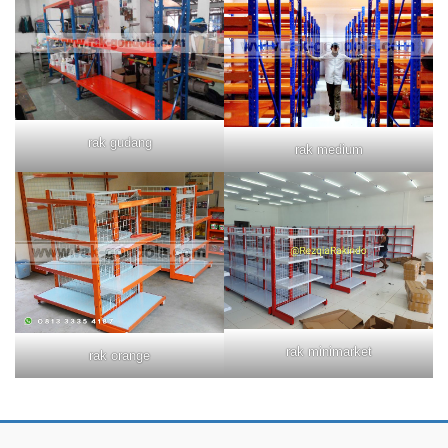
rak gudang
rak medium
rak minimarket
rak orange