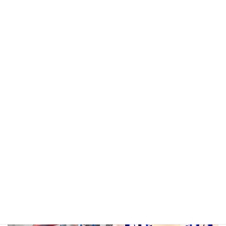
meja kasir & rak
rak hijau
rokok/kosmetik
rak merah
rak biru