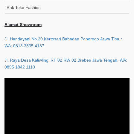
Rak Toko Fashion
Alamat Showroom
Jl. Handayani No.20 Kertosari Babadan Ponorogo Jawa Timur.
WA: 0813 3335 4187
Jl. Raya Desa Kaliwlingi RT 02 RW 02 Brebes Jawa Tengah. WA:
0895 1842 1110