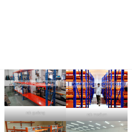
rak merah
rak biru
rak gudang
rak medium