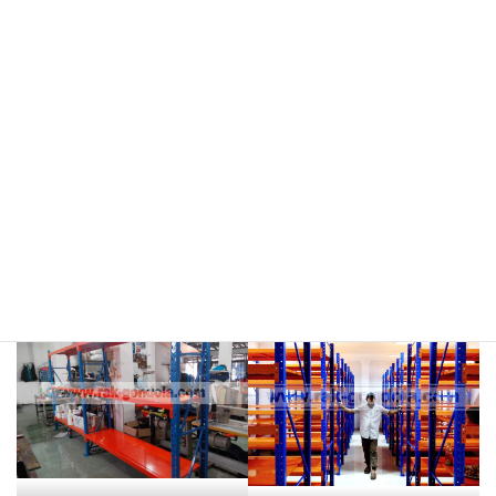
meja kasir & rak
rak hijau
rokok/kosmetik
rak merah
rak biru