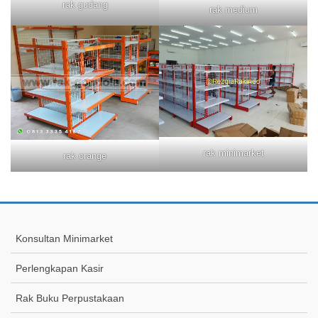
rak gudang
rak medium
rak minimarket
rak orange
Konsultan Minimarket
Perlengkapan Kasir
Rak Buku Perpustakaan