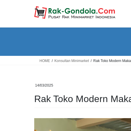
Skip
Skip
to
to
the
the
content
Navigation
HOME
Konsultan Minimarket
Rak Toko Modern Maka
14/03/2025
Rak Toko Modern Mak