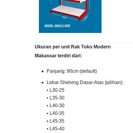
Ukuran per unit Rak Toko Modern
Makassar terdiri dari:
Panjang: 90cm (default)
Lebar Shelving Dasar-Atas (pilihan):
• L30-25
• L35-30
• L40-30
• L40-35
• L45-35
• L45-40