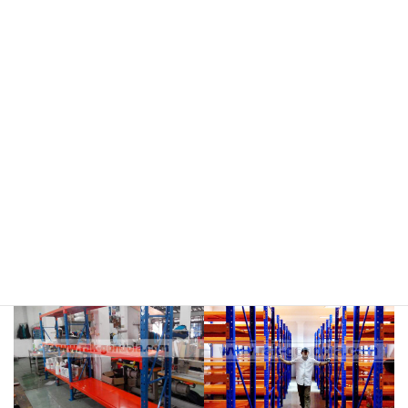
meja kasir & rak
rak hijau
rokok/kosmetik
rak merah
rak biru