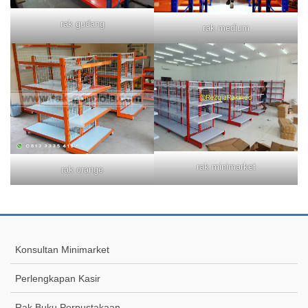
rak gudang
rak medium
rak minimarket
rak orange
Konsultan Minimarket
Perlengkapan Kasir
Rak Buku Perpustakaan