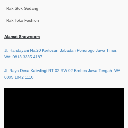
Rak Stok Gudang
Rak Toko Fashion
Alamat Showroom
Jl. Handayani No.20 Kertosari Babadan Ponorogo Jawa Timur.
WA: 0813 3335 4187
Jl. Raya Desa Kaliwlingi RT 02 RW 02 Brebes Jawa Tengah. WA:
0895 1842 1110