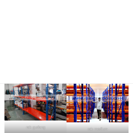
meja kasir & rak
rak hijau
rokok/kosmetik
rak merah
rak biru
rak gudang
rak medium