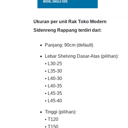
Ukuran per unit Rak Toko Modern
Sidenreng Rappang terdiri dari:
Panjang: 90cm (default)
Lebar Shelving Dasar-Atas (pilihan):
• L30-25
• L35-30
• L40-30
• L40-35
• L45-35
• L45-40
Tinggi (pilihan):
• T120
• T150