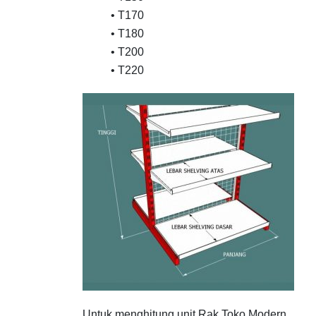
• T170
• T180
• T200
• T220
Untuk menghitung unit Rak Toko Modern