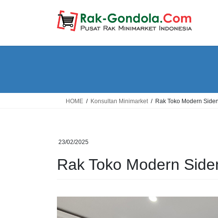
Skip
Skip
to
to
the
the
content
Navigation
HOME
Konsultan Minimarket
Rak Toko Modern Side
23/02/2025
Rak Toko Modern Sid