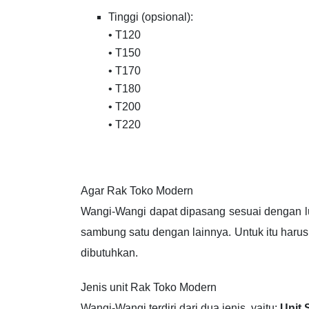
Tinggi (opsional):
• T120
• T150
• T170
• T180
• T200
• T220
Agar Rak Toko Modern
Wangi-Wangi dapat dipasang sesuai dengan l
sambung satu dengan lainnya. Untuk itu haru
dibutuhkan.
Jenis unit Rak Toko Modern
Wangi-Wangi terdiri dari dua jenis, yaitu:
Unit 