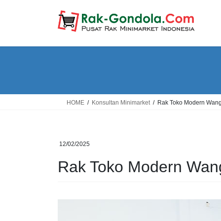
Skip
Skip
to
to
the
the
content
Navigation
HOME
Konsultan Minimarket
Rak Toko Modern Wang
12/02/2025
Rak Toko Modern Wan