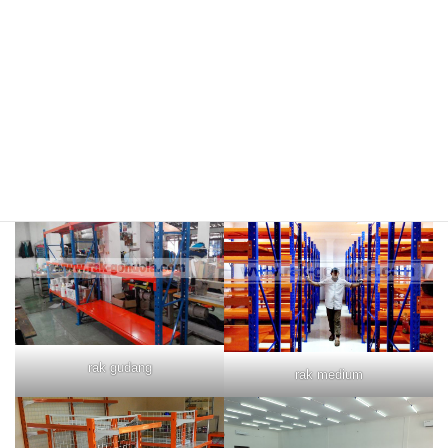
rak merah
rak biru
rak gudang
rak medium