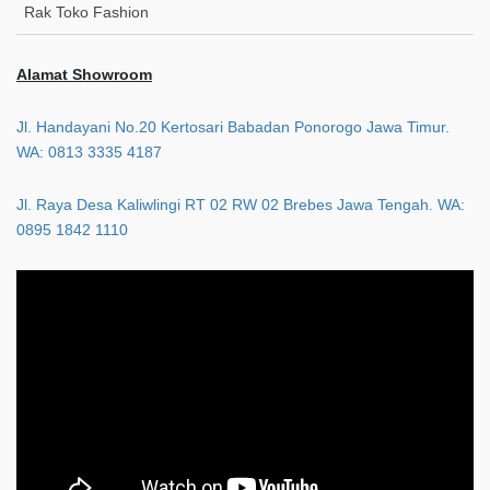
Rak Toko Fashion
Alamat Showroom
Jl. Handayani No.20 Kertosari Babadan Ponorogo Jawa Timur.
WA: 0813 3335 4187
Jl. Raya Desa Kaliwlingi RT 02 RW 02 Brebes Jawa Tengah. WA:
0895 1842 1110