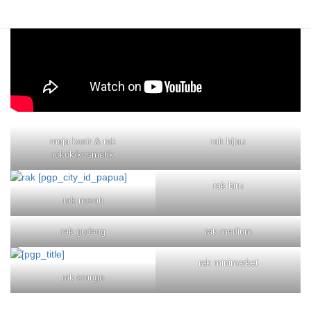
meja kasir & rak
rak hijau
rokok/kosmetik
rak biru
rak merah
rak gudang
rak medium
rak minimarket
rak orange