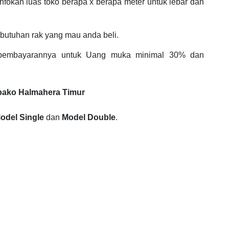
diinfokan luas toko berapa x berapa meter untuk lebar dan
butuhan rak yang mau anda beli.
 pembayarannya untuk Uang muka minimal 30% dan
mbako Halmahera Timur
odel Single
dan
Model Double
.