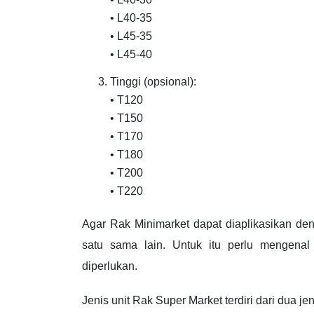
• L40-35
• L45-35
• L45-40
Tinggi (opsional):
• T120
• T150
• T170
• T180
• T200
• T220
Agar Rak Minimarket dapat diaplikasikan den
satu sama lain. Untuk itu perlu mengena
diperlukan.
Jenis unit Rak Super Market terdiri dari dua jen