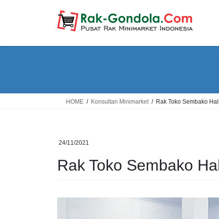
Skip
Skip
to
to
the
the
content
Navigation
HOME
Konsultan Minimarket
Rak Toko Sembako Hal
24/11/2021
Rak Toko Sembako Ha