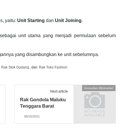
s, yaitu:
Unit Starting
dan
Unit Joining
.
h sebagai unit utama yang menjadi permulaan sebelum
ngannya yang disambungkan ke unit sebelumnya.
,
Rak Stok Gudang
, dan
Rak Toko Fashion
Konsultan Minimarket
Next article
Rak Gondola Maluku
Tenggara Barat
06/10/2021