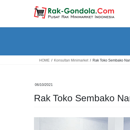
Skip
Skip
to
to
the
the
content
Navigation
HOME
Konsultan Minimarket
Rak Toko Sembako Na
06/10/2021
Rak Toko Sembako Na