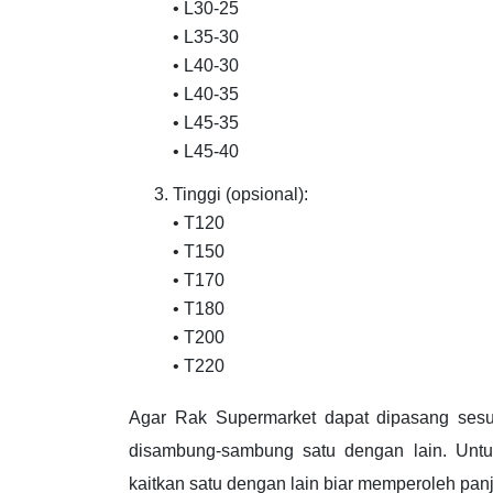
• L30-25
• L35-30
• L40-30
• L40-35
• L45-35
• L45-40
Tinggi (opsional):
• T120
• T150
• T170
• T180
• T200
• T220
Agar Rak Supermarket dapat dipasang sesu
disambung-sambung satu dengan lain. Untuk
kaitkan satu dengan lain biar memperoleh pan