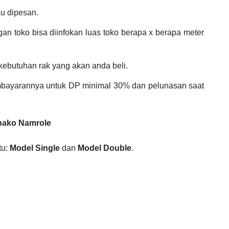
au dipesan.
an toko bisa diinfokan luas toko berapa x berapa meter
ebutuhan rak yang akan anda beli.
bayarannya untuk DP minimal 30% dan pelunasan saat
mbako Namrole
tu:
Model Single
dan
Model Double
.