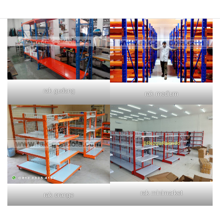
rak gudang
rak medium
rak minimarket
rak orange