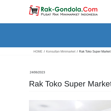
Skip
Skip
to
to
the
the
content
Navigation
HOME
Konsultan Minimarket
Rak Toko Super Market
24/06/2023
Rak Toko Super Marke