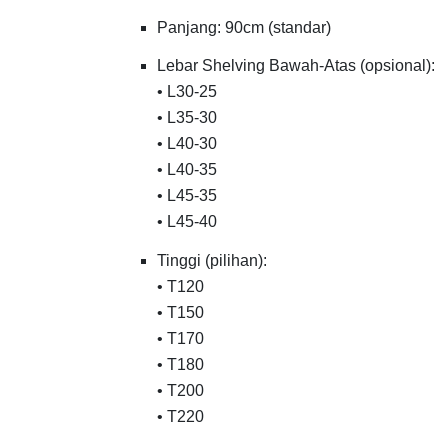
Panjang: 90cm (standar)
Lebar Shelving Bawah-Atas (opsional):
• L30-25
• L35-30
• L40-30
• L40-35
• L45-35
• L45-40
Tinggi (pilihan):
• T120
• T150
• T170
• T180
• T200
• T220