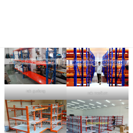
rak merah
rak biru
rak gudang
rak medium