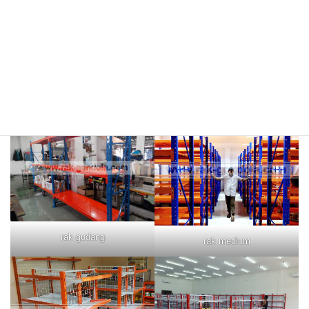
rak merah
rak biru
rak gudang
rak medium