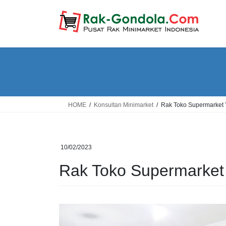
Skip
Skip
to
to
the
the
content
Navigation
HOME
Konsultan Minimarket
Rak Toko Supermarket 
10/02/2023
Rak Toko Supermarket