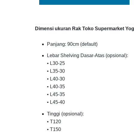
Dimensi ukuran Rak Toko Supermarket Yogya
Panjang: 90cm (default)
Lebar Shelving Dasar-Atas (opsional):
• L30-25
• L35-30
• L40-30
• L40-35
• L45-35
• L45-40
Tinggi (opsional):
• T120
• T150