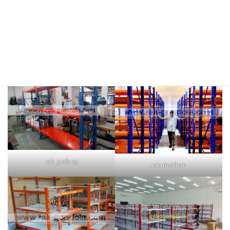
rak merah
rak biru
rak gudang
rak medium